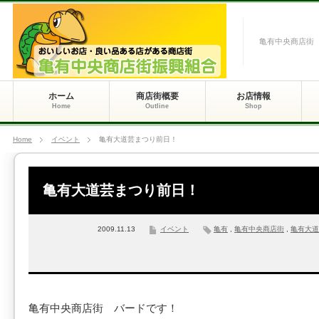
亀有中央商店街
ホーム
商店街概要
お店情報
Home
Outline
Shop
Home
イベント
亀有大道芸まつり前日！
亀有大道芸まつり前日！
2009.11.13
イベント
亀有
,
亀有中央商店街
,
亀有大道
亀有中央商店街 バードです！