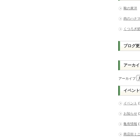
靴の東洋
肉のハナ
くつろぎ
ブログ更
アーカイ
アーカイブ
イベント
イベント
(
お知らせ
(
亀有情報
(
商店街ミ