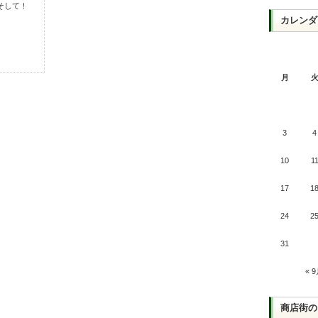
そして！
カレンダ
月
3
4
10
1
17
1
24
2
31
« 
商店街の