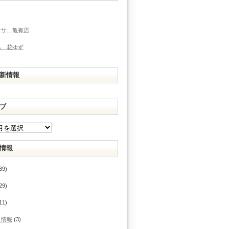
マサ 亀有店
処 花ゆず
新情報
ブ
情報
39)
29)
11)
ニ情報
(3)