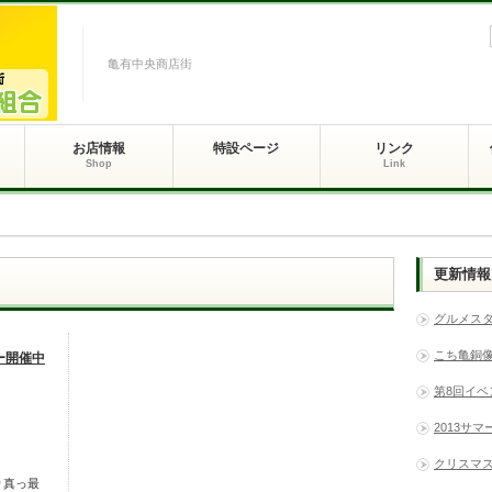
亀有中央商店街
お店情報
特設ページ
リンク
Shop
Link
更新情報
グルメス
こち亀銅
ー開催中
第8回イ
2013サ
クリスマ
り真っ最