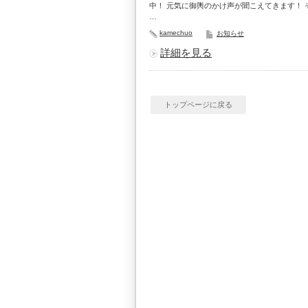
中！ 元気に御輿のかけ声が聞こえてきます！ 
…
kamechuo
お知らせ
詳細を見る
トップページに戻る