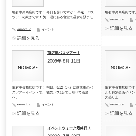
亀有中央商店街です！ 今日も暑いですが！ 早速、バス
亀有中央商店街です
ツアーの続きです！ 河口湖にある食堂で昼食を済ませ
kamechuo
…
詳細を見る
kamechuo
イベント
詳細を見る
商店街バスツアー！
2009年 8月 11日
亀有中央商店街です！ 明日、8/12（水）に商店街のバ
亀有中央商店街です！
スツアーイベントで、 観光バス1台で日帰りで温泉
ルと特別企画イベン
へ。
大盛り上…
kamechuo
kamechuo
イベント
詳細を見る
詳細を見る
イベントウォーク最終日！