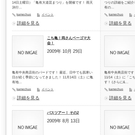
14日土曜日）「亀有大道芸まつり」を開催です！ 雨天
つりの詳細をご紹介
決行…
有の…
kamechuo
kamechuo
イベント
詳細を見る
詳細を見る
こち亀！両さんベーゴマ大
会！
2009年 10月 29日
亀有中央商店街のバードです！ 最近、日中でも肌寒い
亀有中央商店街です
日が続く季節になってきました！ 11月14日（土）に亀
11/14（土）に「
有地…
す！ (さらに&…
kamechuo
kamechuo
イベント
詳細を見る
詳細を見る
バスツアー！ その2
2009年 8月 13日