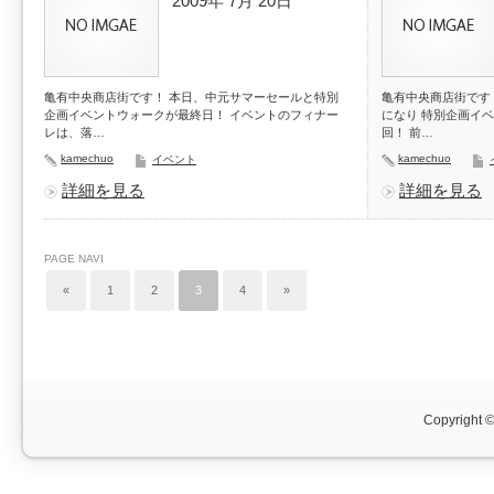
2009年 7月 20日
亀有中央商店街です！ 本日、中元サマーセールと特別
亀有中央商店街です
企画イベントウォークが最終日！ イベントのフィナー
になり 特別企画イ
レは、落…
回！ 前…
kamechuo
kamechuo
イベント
詳細を見る
詳細を見る
PAGE NAVI
«
1
2
3
4
»
Copyright